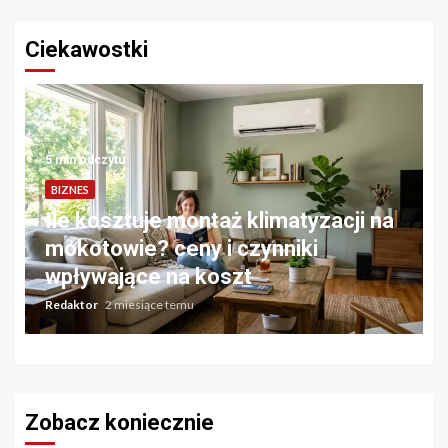
Ciekawostki
5 min odczytu
BIZNES
Ile kosztuje montaż klimatyzacji na
mokotowie? ceny i czynniki
wpływające na koszt
Redaktor
2 miesiące temu
Zobacz koniecznie