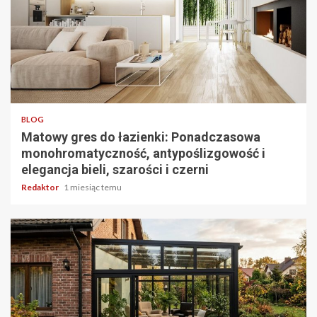
4 min odczytu
BLOG
Matowy gres do łazienki: Ponadczasowa
monohromatyczność, antypoślizgowość i
elegancja bieli, szarości i czerni
Redaktor
1 miesiąc temu