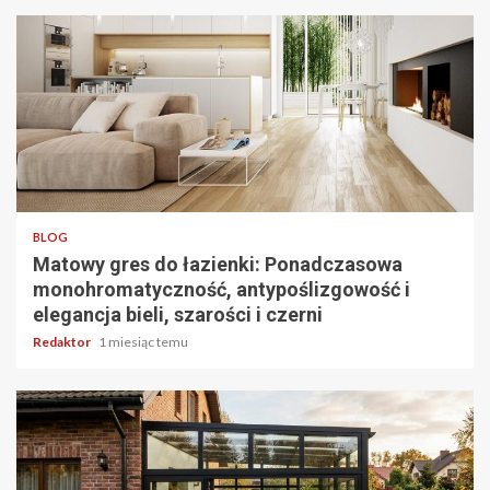
4 min odczytu
BLOG
Matowy gres do łazienki: Ponadczasowa
monohromatyczność, antypoślizgowość i
elegancja bieli, szarości i czerni
Redaktor
1 miesiąc temu