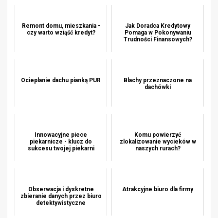
Remont domu, mieszkania -
Jak Doradca Kredytowy
czy warto wziąść kredyt?
Pomaga w Pokonywaniu
Trudności Finansowych?
Ocieplanie dachu pianką PUR
Blachy przeznaczone na
dachówki
Innowacyjne piece
Komu powierzyć
piekarnicze - klucz do
zlokalizowanie wycieków w
sukcesu twojej piekarni
naszych rurach?
Obserwacja i dyskretne
Atrakcyjne biuro dla firmy
zbieranie danych przez biuro
detektywistyczne