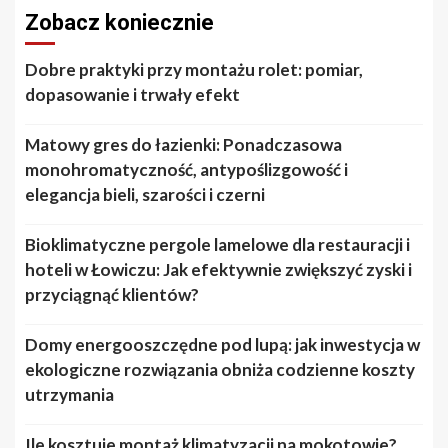
Zobacz koniecznie
Dobre praktyki przy montażu rolet: pomiar,
dopasowanie i trwały efekt
Matowy gres do łazienki: Ponadczasowa
monohromatyczność, antypoślizgowość i
elegancja bieli, szarości i czerni
Bioklimatyczne pergole lamelowe dla restauracji i
hoteli w Łowiczu: Jak efektywnie zwiększyć zyski i
przyciągnąć klientów?
Domy energooszczędne pod lupą: jak inwestycja w
ekologiczne rozwiązania obniża codzienne koszty
utrzymania
Ile kosztuje montaż klimatyzacji na mokotowie?