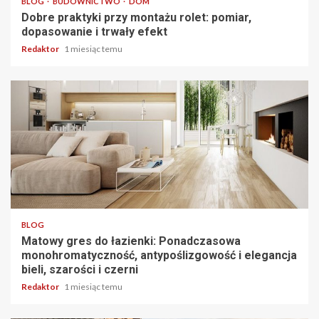
BLOG
BUDOWNICTWO
DOM
Dobre praktyki przy montażu rolet: pomiar,
dopasowanie i trwały efekt
Redaktor
1 miesiąc temu
4 min odczytu
BLOG
Matowy gres do łazienki: Ponadczasowa
monohromatyczność, antypoślizgowość i elegancja
bieli, szarości i czerni
Redaktor
1 miesiąc temu