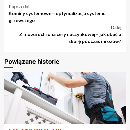
Nawigacja
Poprzedni
Kominy systemowe – optymalizacja systemu
wpisu
grzewczego
Dalej
Zimowa ochrona cery naczynkowej – jak dbać o
skórę podczas mrozów?
Powiązane historie
4 min odczytu