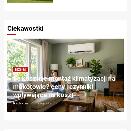
Ciekawostki
5 min odczytu
BIZNES
Ile kosztuje montaż klimatyzacji na
mokotowie? ceny i czynniki
wpływające na koszt
Redaktor
2 miesiące temu