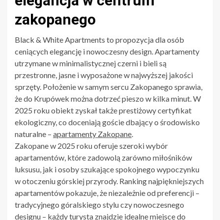
elegancja w centrum
zakopanego
Black & White Apartments to propozycja dla osób
ceniących elegancję i nowoczesny design. Apartamenty
utrzymane w minimalistycznej czerni i bieli są
przestronne, jasne i wyposażone w najwyższej jakości
sprzęty. Położenie w samym sercu Zakopanego sprawia,
że do Krupówek można dotrzeć pieszo w kilka minut. W
2025 roku obiekt zyskał także prestiżowy certyfikat
ekologiczny, co doceniają goście dbający o środowisko
naturalne –
apartamenty Zakopane
.
Zakopane w 2025 roku oferuje szeroki wybór
apartamentów, które zadowolą zarówno miłośników
luksusu, jak i osoby szukające spokojnego wypoczynku
w otoczeniu górskiej przyrody. Ranking najpiękniejszych
apartamentów pokazuje, że niezależnie od preferencji –
tradycyjnego góralskiego stylu czy nowoczesnego
designu – każdy turysta znajdzie idealne miejsce do