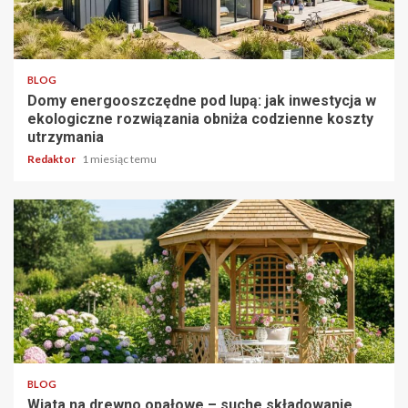
5 min odczytu
BLOG
Domy energooszczędne pod lupą: jak inwestycja w
ekologiczne rozwiązania obniża codzienne koszty
utrzymania
Redaktor
1 miesiąc temu
3 min odczytu
BLOG
Wiata na drewno opałowe – suche składowanie