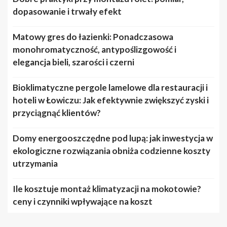
dopasowanie i trwały efekt
Matowy gres do łazienki: Ponadczasowa
monohromatyczność, antypoślizgowość i
elegancja bieli, szarości i czerni
Bioklimatyczne pergole lamelowe dla restauracji i
hoteli w Łowiczu: Jak efektywnie zwiększyć zyski i
przyciągnąć klientów?
Domy energooszczędne pod lupą: jak inwestycja w
ekologiczne rozwiązania obniża codzienne koszty
utrzymania
Ile kosztuje montaż klimatyzacji na mokotowie?
ceny i czynniki wpływające na koszt