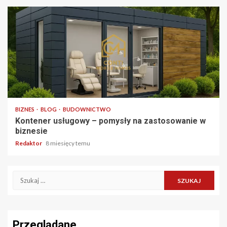
3 min odczytu
BIZNES
BLOG
BUDOWNICTWO
Kontener usługowy – pomysły na zastosowanie w
biznesie
Redaktor
8 miesięcy temu
Szukaj:
Przeglądane