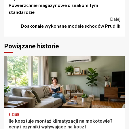
Nawigacja
Powierzchnie magazynowe o znakomitym
wpisu
standardzie
Dalej
Doskonale wykonane modele schodów Prudlik
Powiązane historie
5 min odczytu
BIZNES
Ile kosztuje montaż klimatyzacji na mokotowie?
ceny i czynniki wpływające na koszt