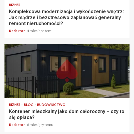
BIZNES
Kompleksowa modernizacja i wykończenie wnętrz:
Jak mądrze i bezstresowo zaplanować generalny
remont nieruchomości?
Redaktor
4 miesiące temu
3 min odczytu
BIZNES
BLOG
BUDOWNICTWO
Kontener mieszkalny jako dom całoroczny – czy to
się opłaca?
Redaktor
6 miesięcy temu