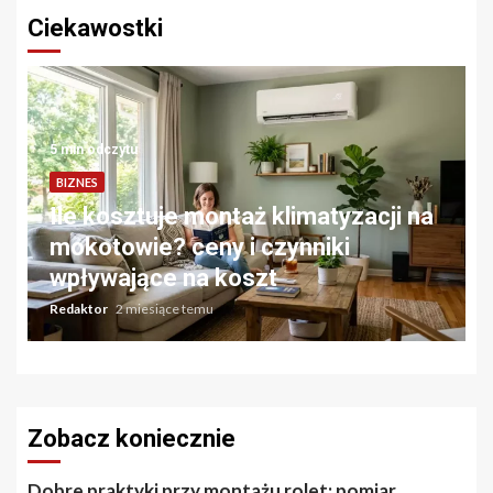
Ciekawostki
5 min odczytu
BIZNES
Ile kosztuje montaż klimatyzacji na
mokotowie? ceny i czynniki
wpływające na koszt
Redaktor
2 miesiące temu
Zobacz koniecznie
Dobre praktyki przy montażu rolet: pomiar,