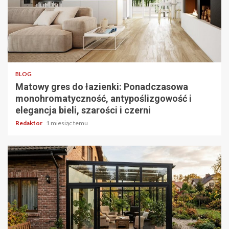
4 min odczytu
BLOG
Matowy gres do łazienki: Ponadczasowa
monohromatyczność, antypoślizgowość i
elegancja bieli, szarości i czerni
Redaktor
1 miesiąc temu
4 min odczytu