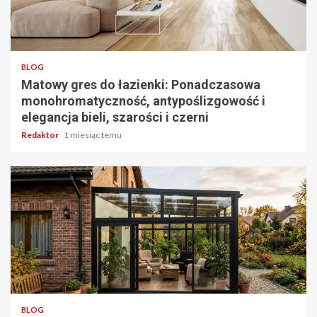
3 min odczytu
BLOG
Matowy gres do łazienki: Ponadczasowa
monohromatyczność, antypoślizgowość i
elegancja bieli, szarości i czerni
Redaktor
1 miesiąc temu
3 min odczytu
BLOG