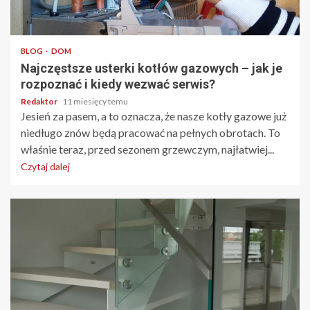
4 min odczytu
BLOG
DOM
Najczęstsze usterki kotłów gazowych – jak je
rozpoznać i kiedy wezwać serwis?
Redaktor
11 miesięcy temu
Jesień za pasem, a to oznacza, że nasze kotły gazowe już
niedługo znów będą pracować na pełnych obrotach. To
właśnie teraz, przed sezonem grzewczym, najłatwiej...
Czytaj dalej
3 min odczytu