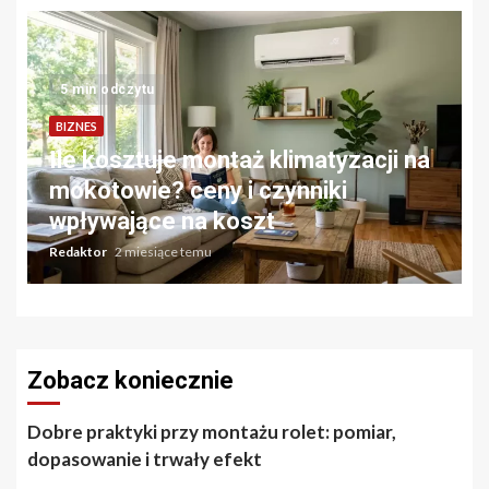
5 min odczytu
BIZNES
Ile kosztuje montaż klimatyzacji na
mokotowie? ceny i czynniki
wpływające na koszt
Redaktor
2 miesiące temu
Zobacz koniecznie
Dobre praktyki przy montażu rolet: pomiar,
dopasowanie i trwały efekt