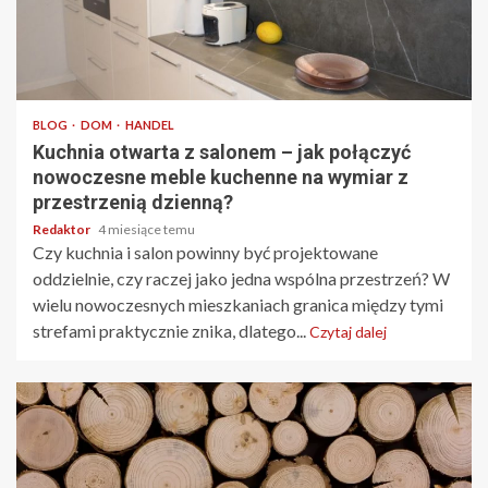
4 min odczytu
BLOG
DOM
HANDEL
Kuchnia otwarta z salonem – jak połączyć
nowoczesne meble kuchenne na wymiar z
przestrzenią dzienną?
Redaktor
4 miesiące temu
Czy kuchnia i salon powinny być projektowane
oddzielnie, czy raczej jako jedna wspólna przestrzeń? W
wielu nowoczesnych mieszkaniach granica między tymi
strefami praktycznie znika, dlatego...
Czytaj dalej