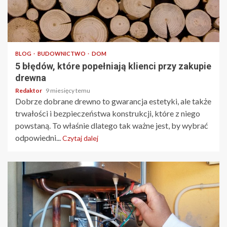
3 min odczytu
BLOG
BUDOWNICTWO
DOM
5 błędów, które popełniają klienci przy zakupie
drewna
Redaktor
9 miesięcy temu
Dobrze dobrane drewno to gwarancja estetyki, ale także
trwałości i bezpieczeństwa konstrukcji, które z niego
powstaną. To właśnie dlatego tak ważne jest, by wybrać
odpowiedni...
Czytaj dalej