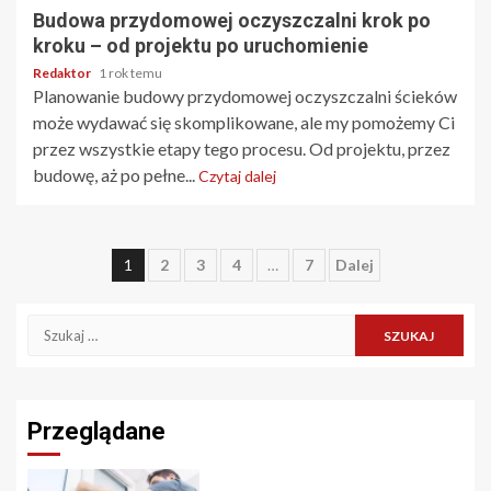
Budowa przydomowej oczyszczalni krok po
kroku – od projektu po uruchomienie
Redaktor
1 rok temu
Planowanie budowy przydomowej oczyszczalni ścieków
może wydawać się skomplikowane, ale my pomożemy Ci
przez wszystkie etapy tego procesu. Od projektu, przez
budowę, aż po pełne...
Czytaj dalej
Stronicowanie
1
2
3
4
…
7
Dalej
wpisów
Szukaj:
Przeglądane