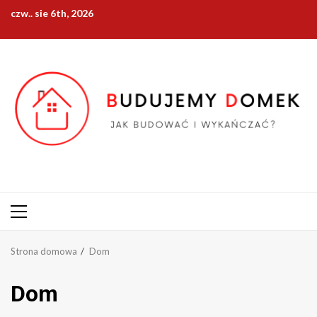
Przejdź
czw.. sie 6th, 2026
do
treści
Menu
główne
Strona domowa
Dom
Dom