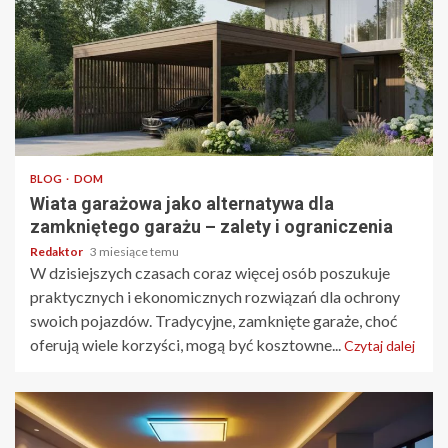
3 min odczytu
BLOG
DOM
Wiata garażowa jako alternatywa dla
zamkniętego garażu – zalety i ograniczenia
Redaktor
3 miesiące temu
W dzisiejszych czasach coraz więcej osób poszukuje
praktycznych i ekonomicznych rozwiązań dla ochrony
swoich pojazdów. Tradycyjne, zamknięte garaże, choć
oferują wiele korzyści, mogą być kosztowne...
Czytaj dalej