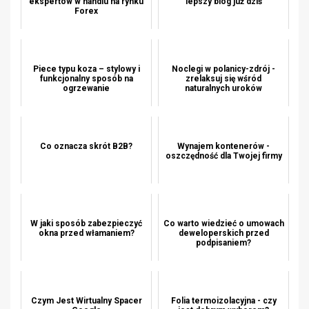
ekspertów w handlu na rynku
lepszy blog już dziś
Forex
Piece typu koza – stylowy i
Noclegi w polanicy-zdrój -
funkcjonalny sposób na
zrelaksuj się wśród
ogrzewanie
naturalnych uroków
Co oznacza skrót B2B?
Wynajem kontenerów -
oszczędność dla Twojej firmy
W jaki sposób zabezpieczyć
Co warto wiedzieć o umowach
okna przed włamaniem?
deweloperskich przed
podpisaniem?
Czym Jest Wirtualny Spacer
Folia termoizolacyjna - czy