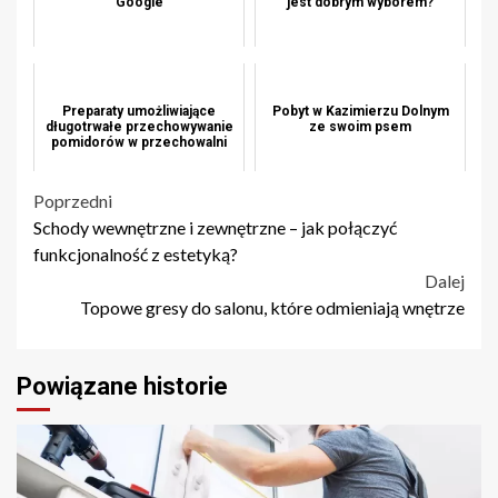
Google
jest dobrym wyborem?
Preparaty umożliwiające
Pobyt w Kazimierzu Dolnym
długotrwałe przechowywanie
ze swoim psem
pomidorów w przechowalni
Nawigacja
Poprzedni
Schody wewnętrzne i zewnętrzne – jak połączyć
wpisu
funkcjonalność z estetyką?
Dalej
Topowe gresy do salonu, które odmieniają wnętrze
Powiązane historie