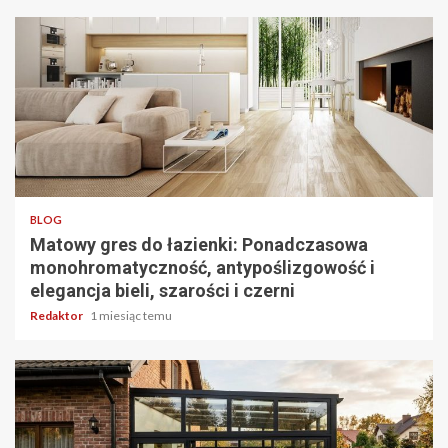
4 min odczytu
BLOG
Matowy gres do łazienki: Ponadczasowa
monohromatyczność, antypoślizgowość i
elegancja bieli, szarości i czerni
Redaktor
1 miesiąc temu