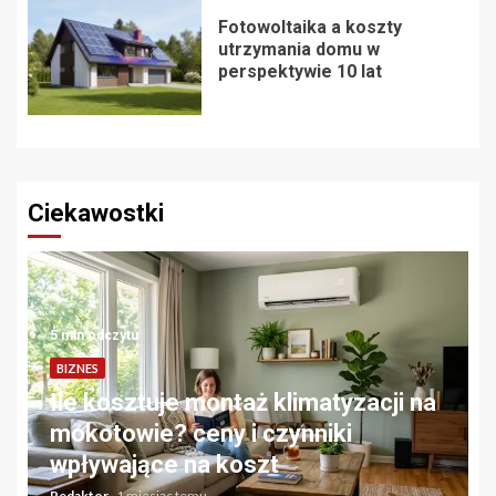
Fotowoltaika a koszty
utrzymania domu w
perspektywie 10 lat
Ciekawostki
5 min odczytu
BIZNES
Ile kosztuje montaż klimatyzacji na
mokotowie? ceny i czynniki
wpływające na koszt
Redaktor
1 miesiąc temu