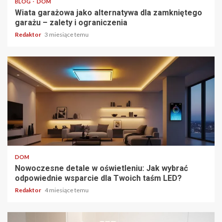
BLOG
DOM
Wiata garażowa jako alternatywa dla zamkniętego
garażu – zalety i ograniczenia
Redaktor
3 miesiące temu
5 min odczytu
DOM
Nowoczesne detale w oświetleniu: Jak wybrać
odpowiednie wsparcie dla Twoich taśm LED?
Redaktor
4 miesiące temu