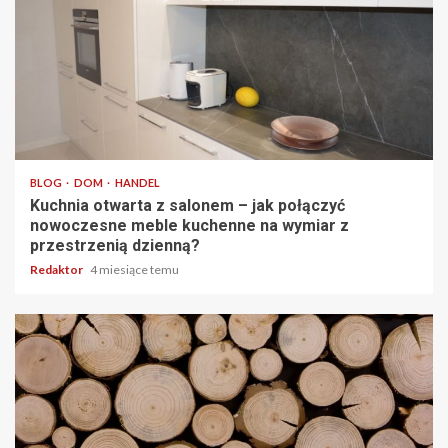
5 min odczytu
BLOG
DOM
HANDEL
Kuchnia otwarta z salonem – jak połączyć
nowoczesne meble kuchenne na wymiar z
przestrzenią dzienną?
Redaktor
4 miesiące temu