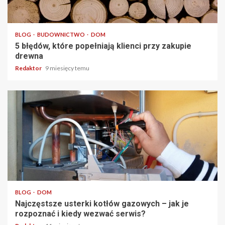
4 min odczytu
BLOG
BUDOWNICTWO
DOM
5 błędów, które popełniają klienci przy zakupie
drewna
Redaktor
9 miesięcy temu
5 min odczytu
BLOG
DOM
Najczęstsze usterki kotłów gazowych – jak je
rozpoznać i kiedy wezwać serwis?