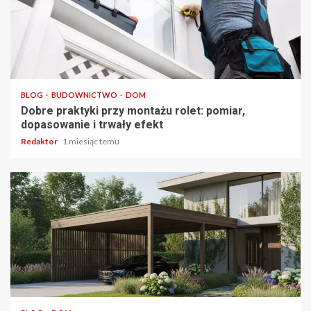
4 min odczytu
BLOG
BUDOWNICTWO
DOM
Dobre praktyki przy montażu rolet: pomiar,
dopasowanie i trwały efekt
Redaktor
1 miesiąc temu
3 min odczytu