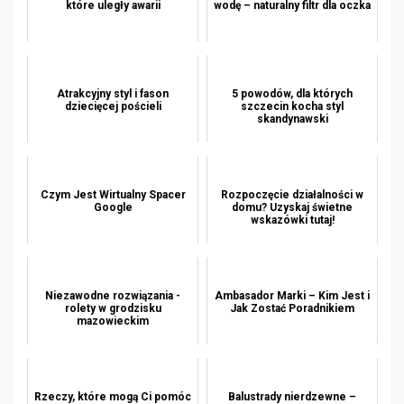
które uległy awarii
wodę – naturalny filtr dla oczka
Atrakcyjny styl i fason
5 powodów, dla których
dziecięcej pościeli
szczecin kocha styl
skandynawski
Czym Jest Wirtualny Spacer
Rozpoczęcie działalności w
Google
domu? Uzyskaj świetne
wskazówki tutaj!
Niezawodne rozwiązania -
Ambasador Marki – Kim Jest i
rolety w grodzisku
Jak Zostać Poradnikiem
mazowieckim
Rzeczy, które mogą Ci pomóc
Balustrady nierdzewne –