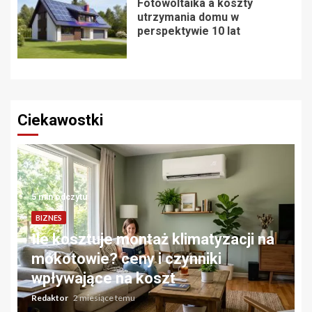
Fotowoltaika a koszty
utrzymania domu w
perspektywie 10 lat
Ciekawostki
5 min odczytu
BIZNES
Ile kosztuje montaż klimatyzacji na
mokotowie? ceny i czynniki
wpływające na koszt
Redaktor
2 miesiące temu