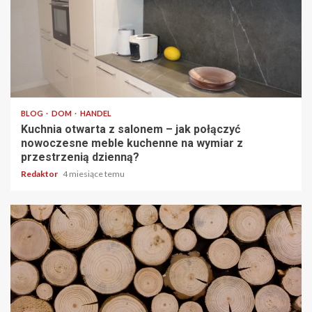
5 min odczytu
BLOG
DOM
HANDEL
Kuchnia otwarta z salonem – jak połączyć
nowoczesne meble kuchenne na wymiar z
przestrzenią dzienną?
Redaktor
4 miesiące temu