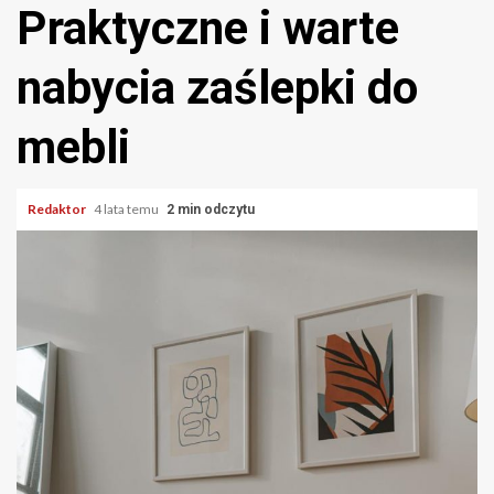
Praktyczne i warte
nabycia zaślepki do
mebli
Redaktor
4 lata temu
2 min odczytu