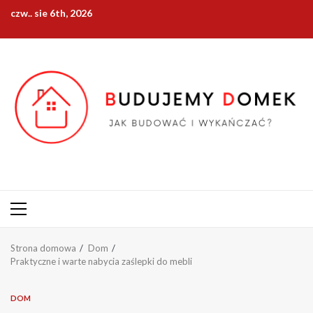
Przejdź
czw.. sie 6th, 2026
do
treści
Menu
główne
Strona domowa
Dom
Praktyczne i warte nabycia zaślepki do mebli
DOM