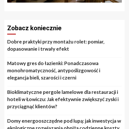
Zobacz koniecznie
Dobre praktyki przy montażu rolet: pomiar,
dopasowanie i trwały efekt
Matowy gres do łazienki: Ponadczasowa
monohromatyczność, antypoślizgowość i
elegancja bieli, szarości i czerni
Bioklimatyczne pergole lamelowe dla restauracji i
hoteli w Łowiczu: Jak efektywnie zwiększyć zyski i
przyciągnąć klientów?
Domy energooszczędne pod lupą: jak inwestycja w
ekologiczne rozwiązania obniża codzienne koszty