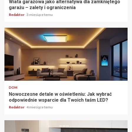
Wiata garażowa jako alternatywa dla zamkniętego
garażu – zalety i ograniczenia
Redaktor
3 miesiące temu
5 min odczytu
DOM
Nowoczesne detale w oświetleniu: Jak wybrać
odpowiednie wsparcie dla Twoich taśm LED?
Redaktor
4 miesiące temu