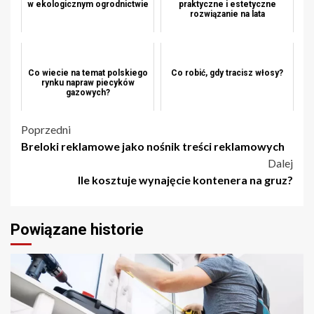
w ekologicznym ogrodnictwie
praktyczne i estetyczne
rozwiązanie na lata
Co wiecie na temat polskiego
Co robić, gdy tracisz włosy?
rynku napraw piecyków
gazowych?
Nawigacja
Poprzedni
Breloki reklamowe jako nośnik treści reklamowych
wpisu
Dalej
Ile kosztuje wynajęcie kontenera na gruz?
Powiązane historie