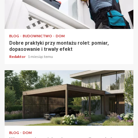
4 min odczytu
BLOG
BUDOWNICTWO
DOM
Dobre praktyki przy montażu rolet: pomiar,
dopasowanie i trwały efekt
Redaktor
1 miesiąc temu
3 min odczytu
BLOG
DOM