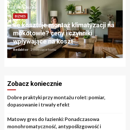
5 min odczytu
BIZNES
Ile kosztuje montaż klimatyzacji na
mokotowie? ceny i czynniki
wpływające na koszt
Redaktor
2 miesiące temu
Zobacz koniecznie
Dobre praktyki przy montażu rolet: pomiar,
dopasowanie i trwały efekt
Matowy gres do łazienki: Ponadczasowa
monohromatyczność, antypoślizgowość i