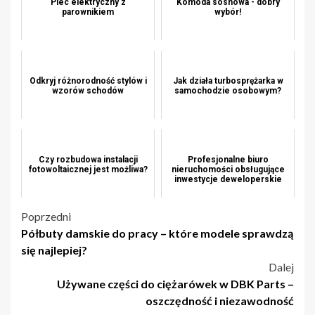
Piec elektryczny z
Komoda sosnowa - dobry
parownikiem
wybór!
Odkryj różnorodność stylów i
Jak działa turbosprężarka w
wzorów schodów
samochodzie osobowym?
Czy rozbudowa instalacji
Profesjonalne biuro
fotowoltaicznej jest możliwa?
nieruchomości obsługujące
inwestycje deweloperskie
Nawigacja
Poprzedni
Półbuty damskie do pracy – które modele sprawdzą
wpisu
się najlepiej?
Dalej
Używane części do ciężarówek w DBK Parts –
oszczędność i niezawodność