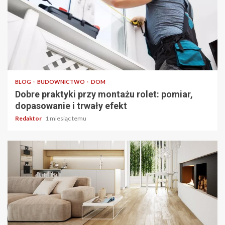
4 min odczytu
BLOG
BUDOWNICTWO
DOM
Dobre praktyki przy montażu rolet: pomiar,
dopasowanie i trwały efekt
Redaktor
1 miesiąc temu
3 min odczytu