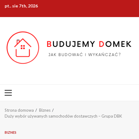
Przejdź
pt.. sie 7th, 2026
do
treści
Menu
główne
Strona domowa
Biznes
Duży wybór używanych samochodów dostawczych – Grupa DBK
BIZNES