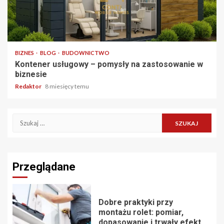
3 min odczytu
BIZNES
BLOG
BUDOWNICTWO
Kontener usługowy – pomysły na zastosowanie w
biznesie
Redaktor
8 miesięcy temu
Szukaj:
Przeglądane
Dobre praktyki przy
montażu rolet: pomiar,
dopasowanie i trwały efekt