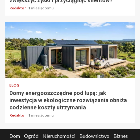
zwiększyć zyski i przyciągnąć klientów?
Redaktor
1 miesiąc temu
5 min odczytu
BLOG
Domy energooszczędne pod lupą: jak
inwestycja w ekologiczne rozwiązania obniża
codzienne koszty utrzymania
Redaktor
1 miesiąc temu
Dom
Ogród
Nieruchomości
Budownictwo
Biznes