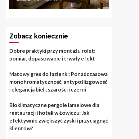
Zobacz koniecznie
Dobre praktyki przy montażu rolet:
pomiar, dopasowanie i trwały efekt
Matowy gres do łazienki: Ponadczasowa
monohromatyczność, antypoślizgowość
i elegancja bieli, szarości i czerni
Bioklimatyczne pergole lamelowe dla
restauracji i hoteli w Łowiczu: Jak
efektywnie zwiększyć zyski i przyciągnąć
klientów?