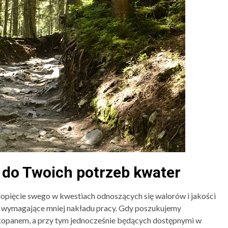
3 min odczytu
do Twoich potrzeb kwater
BIZNES
BLOG
BUDOWNICTWO
Kontener mieszkalny jako
opięcie swego w kwestiach odnoszących się walorów i jakości
dom całoroczny – czy to si
 i wymagające mniej nakładu pracy. Gdy poszukujemy
opłaca?
kopanem, a przy tym jednocześnie będących dostępnymi w
Redaktor
6 miesięcy temu