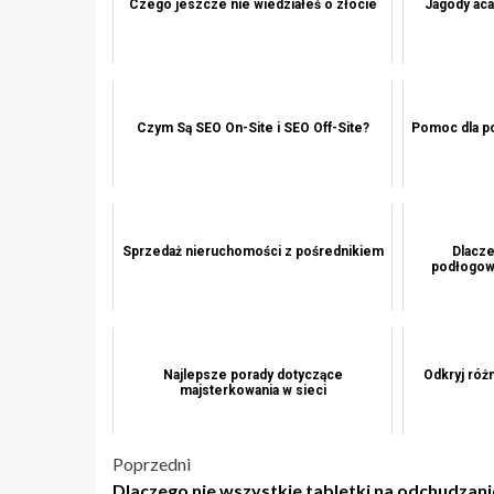
Czego jeszcze nie wiedziałeś o złocie
Jagody acai
Czym Są SEO On-Site i SEO Off-Site?
Pomoc dla p
Sprzedaż nieruchomości z pośrednikiem
Dlacze
podłogow
Najlepsze porady dotyczące
Odkryj róż
majsterkowania w sieci
Nawigacja
Poprzedni
Dlaczego nie wszystkie tabletki na odchudzani