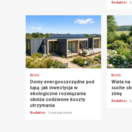
Redaktor
1
5 min odczytu
3 min odczy
BLOG
BLOG
Domy energooszczędne pod
Wiata na
lupą: jak inwestycja w
suche sk
ekologiczne rozwiązania
zimę
obniża codzienne koszty
Redaktor
2
utrzymania
Redaktor
1 miesiąc temu