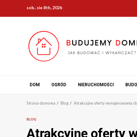
Przejdź
sob.. sie 8th, 2026
do
treści
DOM
OGRÓD
NIERUCHOMOŚCI
BUD
Strona domowa
Blog
Atrakcyjne oferty wynajmowania
BLOG
Atrakcyjne oferty