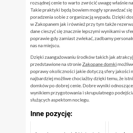
rozsądnej cenie to warto zwrócić uwagę właśnie
Takie praktyki będą bowiem mogły sprawdzać się 
poradzenia sobie z organizacją wypadu. Dzięki 
w Zakopanem jak i również przy tym także rezerwa
dane cieszyć się znacznie lepszymi wynikami w sfe
poprawie gdy zamiast zwlekać, zadbamy personaln
nas na miejscu.
Dzięki zaangażowaniu środków takich jak atrak
przedstawione na stronie
Zakopane domki
możliwe
poprawy okoliczności jakie dotyczą sfery jakości no
najbardziej możliwe chociażby dzięki temu, że ist
domków po dobrej cenie. Dobre wyniki odnoszące si
wynikiem przygotowania i skrupulatnego podejści
służących aspektom noclegu.
Inne pozycję: