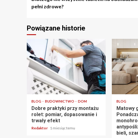
wpisu
pełni zdrowe?
Powiązane historie
4 min odczytu
4 min odczy
BLOG
BUDOWNICTWO
DOM
BLOG
Dobre praktyki przy montażu
Matowy g
rolet: pomiar, dopasowanie i
Ponadcz
trwały efekt
monohro
antypośl
Redaktor
1 miesiąc temu
bieli, sza