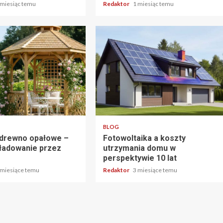
 miesiąc temu
Redaktor
1 miesiąc temu
tu
3 min odczytu
BLOG
 drewno opałowe –
Fotowoltaika a koszty
ładowanie przez
utrzymania domu w
perspektywie 10 lat
 miesiące temu
Redaktor
3 miesiące temu