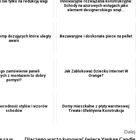
 nie tylko na redukcję wagi
Innowacyjne rozwiązania konstrukcyjne:
Schody na ażurowych wstęgach jako
element designerskiego wnęt...
omp dozujących które uległy
Bezawaryjne i doskonałe piece na pellet
awarii
go zamówienie paneli
Jak Zablokować Dziecku Internet W
ych z montażem to dobry
Orange?
pomysł?
norodność stylów i wzorów
Domy mieszkalne z płyty warstwowej:
schodów
Trwała i Efektywna Konstrukcja
Dalej
e są w
Dlaczego warto kupować świece Yankee Candle