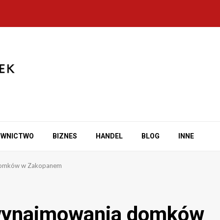
OWNICTWO
BIZNES
HANDEL
BLOG
INNE
 domków w Zakopanem
 wynajmowania domków