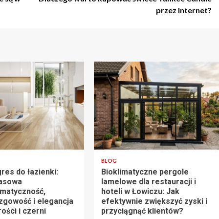
przez Internet?
tu
4 min odczytu
BLOG
res do łazienki:
Bioklimatyczne pergole
asowa
lamelowe dla restauracji i
matyczność,
hoteli w Łowiczu: Jak
izgowość i elegancja
efektywnie zwiększyć zyski i
rości i czerni
przyciągnąć klientów?