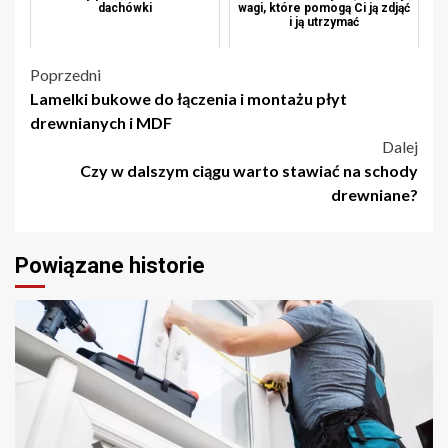
dachówki
wagi, które pomogą Ci ją zdjąć
i ją utrzymać
Nawigacja
Poprzedni
Lamelki bukowe do łączenia i montażu płyt
wpisu
drewnianych i MDF
Dalej
Czy w dalszym ciągu warto stawiać na schody
drewniane?
Powiązane historie