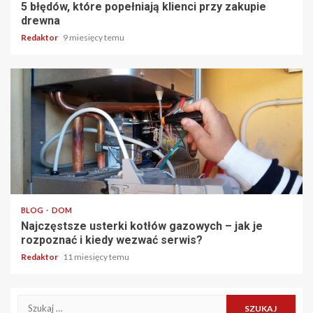
5 błędów, które popełniają klienci przy zakupie
drewna
Redaktor
9 miesięcy temu
5 min odczytu
BLOG
DOM
Najczęstsze usterki kotłów gazowych – jak je
rozpoznać i kiedy wezwać serwis?
Redaktor
11 miesięcy temu
Szukaj: