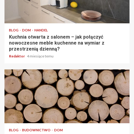
5 min odczytu
BLOG
DOM
HANDEL
Kuchnia otwarta z salonem – jak połączyć
nowoczesne meble kuchenne na wymiar z
przestrzenią dzienną?
Redaktor
4 miesiące temu
4 min odczytu
BLOG
BUDOWNICTWO
DOM