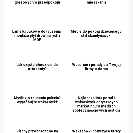
gresowych w przedpokoju
mieszkania
Lamelki bukowe do łączenia i
Meble do pokoju dziecięcego
montażu płyt drewnianych i
styl skandynawski
MDF
Jak często chodzicie do
Wsparcie i porady dla Twojej
ortodonty?
firmy w domu
Myślisz o rzuceniu palenia?
Najlepsza lista porad i
Wypróbuj te wskazówki!
wskazówek dotyczących
marketingu w mediach
społecznościowych jest dla
Ciebie
Blachy przeznaczone na
Wskazówki dotyczące utraty