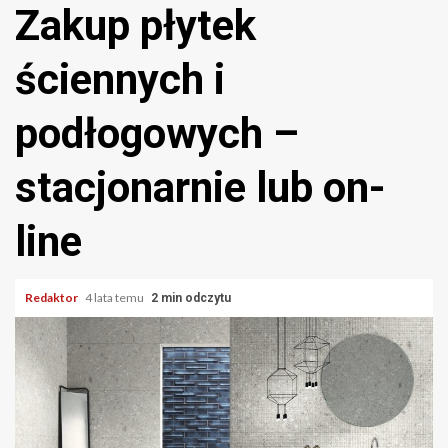
Zakup płytek
ściennych i
podłogowych –
stacjonarnie lub on-
line
Redaktor
4 lata temu
2 min odczytu