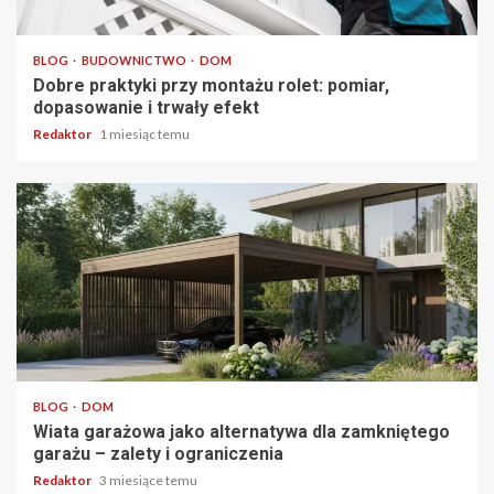
4 min odczytu
BLOG
BUDOWNICTWO
DOM
Dobre praktyki przy montażu rolet: pomiar,
dopasowanie i trwały efekt
Redaktor
1 miesiąc temu
3 min odczytu
BLOG
DOM
Wiata garażowa jako alternatywa dla zamkniętego
garażu – zalety i ograniczenia
Redaktor
3 miesiące temu