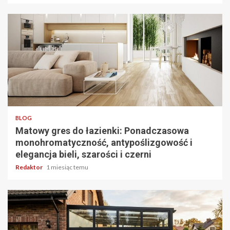
4 min odczytu
BLOG
Matowy gres do łazienki: Ponadczasowa
monohromatyczność, antypoślizgowość i
elegancja bieli, szarości i czerni
Redaktor
1 miesiąc temu