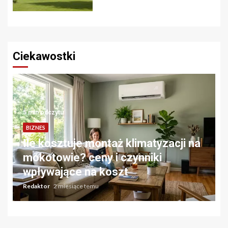
Ciekawostki
5 min odczytu
BIZNES
Ile kosztuje montaż klimatyzacji na
mokotowie? ceny i czynniki
wpływające na koszt
Redaktor
2 miesiące temu