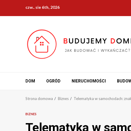
Przejdź
czw.. sie 6th, 2026
do
treści
DOM
OGRÓD
NIERUCHOMOŚCI
BUDO
Strona domowa
Biznes
Telematyka w samochodach: zna
BIZNES
Telematyka w sam