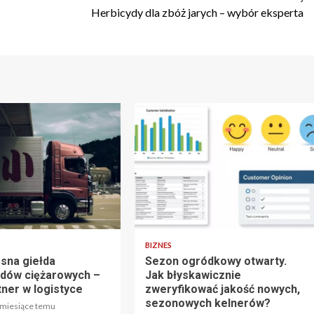
Herbicydy dla zbóż jarych – wybór eksperta
tu
5 min odczytu
BIZNES
sna giełda
Sezon ogródkowy otwarty.
dów ciężarowych –
Jak błyskawicznie
tner w logistyce
zweryfikować jakość nowych,
sezonowych kelnerów?
 miesiące temu