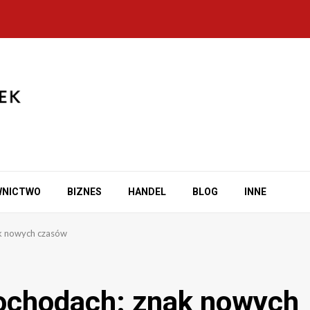
WNICTWO
BIZNES
HANDEL
BLOG
INNE
k nowych czasów
ochodach: znak nowych