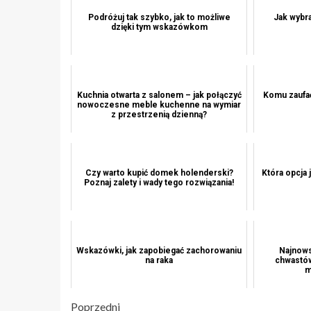
Podróżuj tak szybko, jak to możliwe
Jak wybra
dzięki tym wskazówkom
Kuchnia otwarta z salonem – jak połączyć
Komu zaufa
nowoczesne meble kuchenne na wymiar
z przestrzenią dzienną?
Czy warto kupić domek holenderski?
Która opcja 
Poznaj zalety i wady tego rozwiązania!
Wskazówki, jak zapobiegać zachorowaniu
Najnows
na raka
chwastów
m
Poprzedni