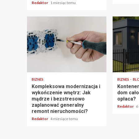
Redaktor
1 miesiąc temu
6 min odczytu
3 min odczy
BIZNES
BIZNES
BL
Kompleksowa modernizacja i
Kontener
wykończenie wnętrz: Jak
dom cało
mądrze i bezstresowo
opłaca?
zaplanować generalny
Redaktor
6
remont nieruchomości?
Redaktor
4 miesiące temu