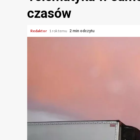
czasów
Redaktor
1 rok temu
2 min odczytu