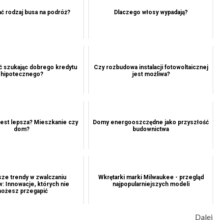
ć rodzaj busa na podróż?
Dlaczego włosy wypadają?
ć szukając dobrego kredytu
Czy rozbudowa instalacji fotowoltaicznej
hipotecznego?
jest możliwa?
jest lepsza? Mieszkanie czy
Domy energooszczędne jako przyszłość
dom?
budownictwa
ze trendy w zwalczaniu
Wkrętarki marki Milwaukee - przegląd
: Innowacje, których nie
najpopularniejszych modeli
ożesz przegapić
Dalej