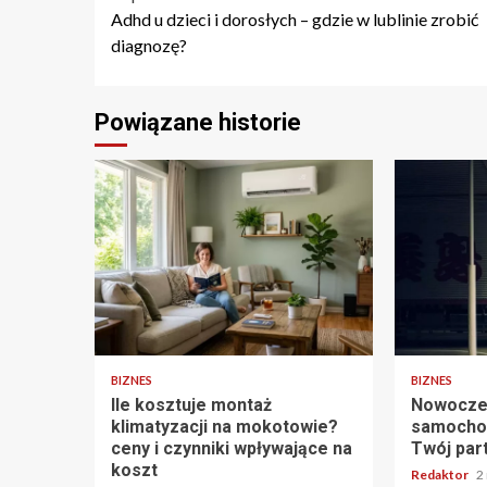
Nawigacja
Adhd u dzieci i dorosłych – gdzie w lublinie zrobić
wpisu
diagnozę?
Powiązane historie
5 min odczytu
2 min odczy
BIZNES
BIZNES
Ile kosztuje montaż
Nowocze
klimatyzacji na mokotowie?
samocho
ceny i czynniki wpływające na
Twój par
koszt
Redaktor
2