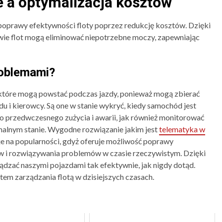
e a optymalizacja kosztów
poprawy efektywności floty poprzez redukcję kosztów. Dzięki
e flot mogą eliminować niepotrzebne moczy, zapewniając
roblemami?
które mogą powstać podczas jazdy, ponieważ mogą zbierać
u i kierowcy. Są one w stanie wykryć, kiedy samochód jest
o przedwczesnego zużycia i awarii, jak również monitorować
ymalnym stanie. Wygodne rozwiązanie jakim jest
telematyka w
e na popularności, gdyż oferuje możliwość poprawy
w i rozwiązywania problemów w czasie rzeczywistym. Dzięki
ządzać naszymi pojazdami tak efektywnie, jak nigdy dotąd.
em zarządzania flotą w dzisiejszych czasach.