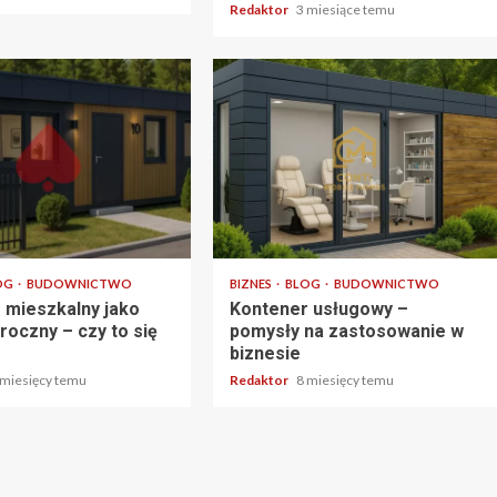
Redaktor
3 miesiące temu
tu
3 min odczytu
OG
BUDOWNICTWO
BIZNES
BLOG
BUDOWNICTWO
 mieszkalny jako
Kontener usługowy –
roczny – czy to się
pomysły na zastosowanie w
biznesie
 miesięcy temu
Redaktor
8 miesięcy temu