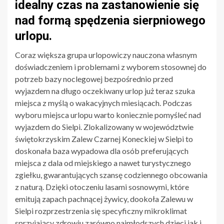
idealny czas na zastanowienie się
nad formą spędzenia sierpniowego
urlopu.
Coraz większa grupa urlopowiczy nauczona własnym
doświadczeniem i problemami z wyborem stosownej do
potrzeb bazy noclegowej bezpośrednio przed
wyjazdem na długo oczekiwany urlop już teraz szuka
miejsca z myślą o wakacyjnych miesiącach. Podczas
wyboru miejsca urlopu warto koniecznie pomyśleć nad
wyjazdem do Sielpi. Zlokalizowany w województwie
świętokrzyskim Zalew Czarnej Koneckiej w Sielpi to
doskonała baza wypadowa dla osób preferujących
miejsca z dala od miejskiego a nawet turystycznego
zgiełku, gwarantujących szansę codziennego obcowania
z naturą. Dzięki otoczeniu lasami sosnowymi, które
emitują zapach pachnącej żywicy, dookoła Zalewu w
Sielpi rozprzestrzenia się specyficzny mikroklimat
sprzyjający zdrowiu zarówno najmłodszych dzieci jak i