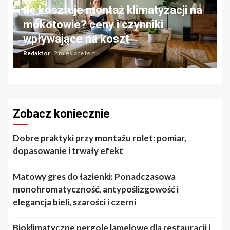
Ile kosztuje montaż klimatyzacji na
mokotowie? ceny i czynniki
wpływające na koszt
Redaktor
2 miesiące temu
Zobacz koniecznie
Dobre praktyki przy montażu rolet: pomiar,
dopasowanie i trwały efekt
Matowy gres do łazienki: Ponadczasowa
monohromatyczność, antypoślizgowość i
elegancja bieli, szarości i czerni
Bioklimatyczne pergole lamelowe dla restauracji i