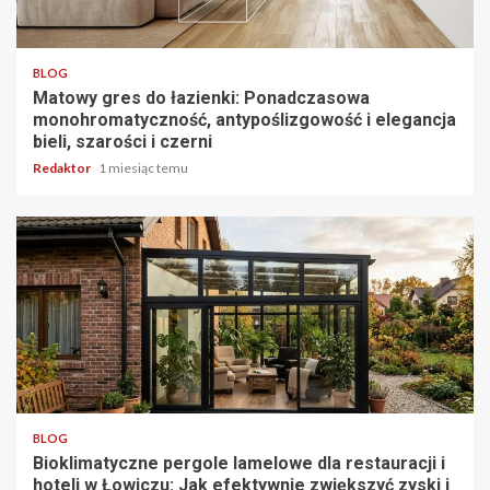
4 min odczytu
BLOG
Matowy gres do łazienki: Ponadczasowa
monohromatyczność, antypoślizgowość i elegancja
bieli, szarości i czerni
Redaktor
1 miesiąc temu
4 min odczytu
BLOG
Bioklimatyczne pergole lamelowe dla restauracji i
hoteli w Łowiczu: Jak efektywnie zwiększyć zyski i