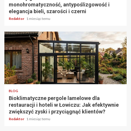
monohromatyczność, antypoślizgowość i
elegancja bieli, szarości i czerni
Redaktor
1 miesiąc temu
4 min odczytu
BLOG
Bioklimatyczne pergole lamelowe dla
restauracji i hoteli w Łowiczu: Jak efektywnie
zwiększyć zyski i przyciągnąć klientów?
Redaktor
1 miesiąc temu