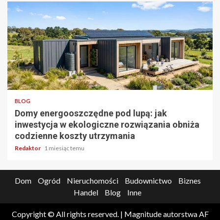
5 min odczytu
BLOG
Domy energooszczędne pod lupą: jak
inwestycja w ekologiczne rozwiązania obniża
codzienne koszty utrzymania
Redaktor
1 miesiąc temu
Dom
Ogród
Nieruchomości
Budownictwo
Biznes
Handel
Blog
Inne
Copyright © All rights reserved.
|
Magnitude
autorstwa AF