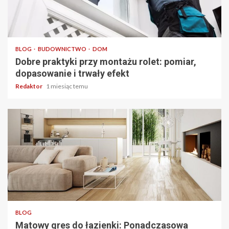
4 min odczytu
BLOG
BUDOWNICTWO
DOM
Dobre praktyki przy montażu rolet: pomiar,
dopasowanie i trwały efekt
Redaktor
1 miesiąc temu
4 min odczytu
BLOG
Matowy gres do łazienki: Ponadczasowa