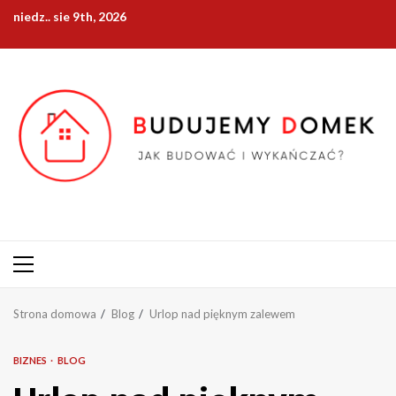
Przejdź
niedz.. sie 9th, 2026
do
treści
Menu
główne
Strona domowa
Blog
Urlop nad pięknym zalewem
BIZNES
BLOG