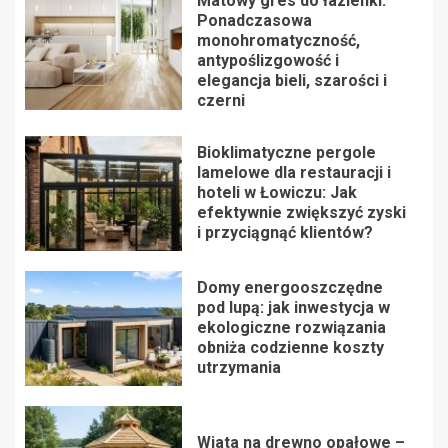
Matowy gres do łazienki:
Ponadczasowa
monohromatyczność,
antypoślizgowość i
elegancja bieli, szarości i
czerni
Bioklimatyczne pergole
lamelowe dla restauracji i
hoteli w Łowiczu: Jak
efektywnie zwiększyć zyski
i przyciągnąć klientów?
Domy energooszczędne
pod lupą: jak inwestycja w
ekologiczne rozwiązania
obniża codzienne koszty
utrzymania
Wiata na drewno opałowe –