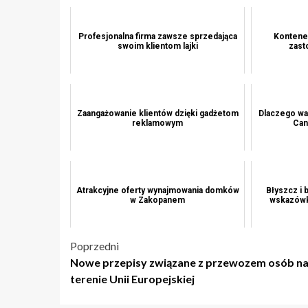
Profesjonalna firma zawsze sprzedająca
Kontener
swoim klientom lajki
zast
Zaangażowanie klientów dzięki gadżetom
Dlaczego wa
reklamowym
Can
Atrakcyjne oferty wynajmowania domków
Błyszcz i 
w Zakopanem
wskazówk
Nawigacja
Poprzedni
Nowe przepisy związane z przewozem osób n
wpisu
terenie Unii Europejskiej