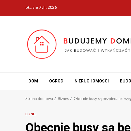
Przejdź
pt.. sie 7th, 2026
do
treści
DOM
OGRÓD
NIERUCHOMOŚCI
BUD
Strona domowa
Biznes
Obecnie busy są bezpieczne i wy
BIZNES
Obecnie busy są be