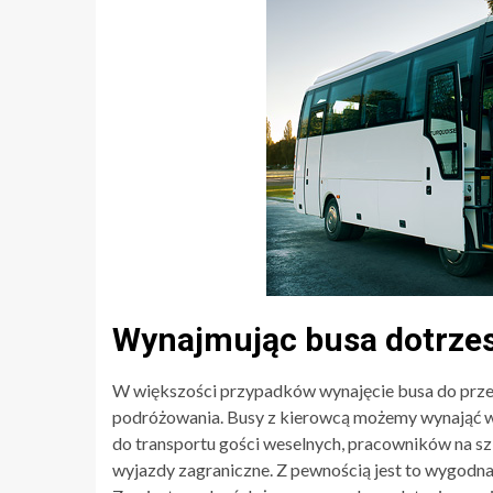
Wynajmując busa dotrzes
W większości przypadków wynajęcie busa do prze
podróżowania. Busy z kierowcą możemy wynająć w r
do transportu gości weselnych, pracowników na szk
wyjazdy zagraniczne. Z pewnością jest to wygodn