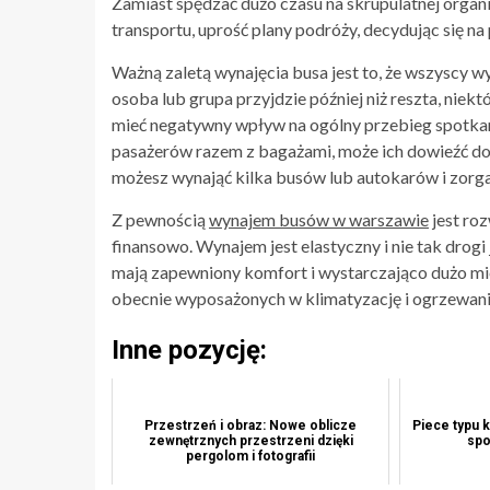
Zamiast spędzać dużo czasu na skrupulatnej orga
transportu, uprość plany podróży, decydując się n
Ważną zaletą wynajęcia busa jest to, że wszyscy wy
osoba lub grupa przyjdzie później niż reszta, nie
mieć negatywny wpływ na ogólny przebieg spotka
pasażerów razem z bagażami, może ich dowieźć do
możesz wynająć kilka busów lub autokarów i zorg
Z pewnością
wynajem busów w warszawie
jest roz
finansowo. Wynajem jest elastyczny i nie tak dro
mają zapewniony komfort i wystarczająco dużo mie
obecnie wyposażonych w klimatyzację i ogrzewani
Inne pozycję:
Przestrzeń i obraz: Nowe oblicze
Piece typu k
zewnętrznych przestrzeni dzięki
spo
pergolom i fotografii