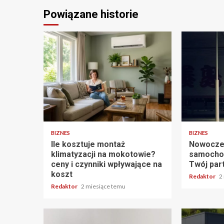
Powiązane historie
5 min odczytu
2 min odczy
BIZNES
BIZNES
Ile kosztuje montaż
Nowocze
klimatyzacji na mokotowie?
samocho
ceny i czynniki wpływające na
Twój par
koszt
Redaktor
2
Redaktor
2 miesiące temu