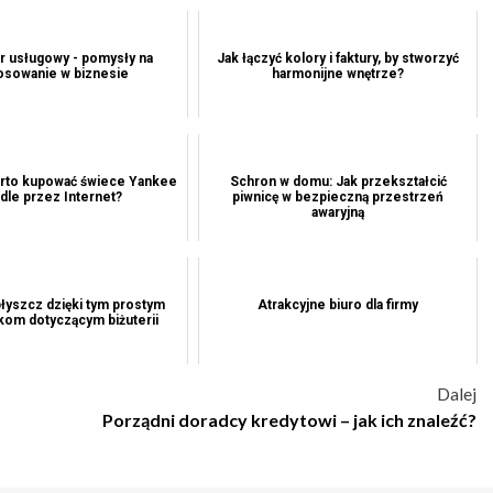
 usługowy - pomysły na
Jak łączyć kolory i faktury, by stworzyć
osowanie w biznesie
harmonijne wnętrze?
rto kupować świece Yankee
Schron w domu: Jak przekształcić
dle przez Internet?
piwnicę w bezpieczną przestrzeń
awaryjną
błyszcz dzięki tym prostym
Atrakcyjne biuro dla firmy
om dotyczącym biżuterii
Dalej
a
Porządni doradcy kredytowi – jak ich znaleźć?