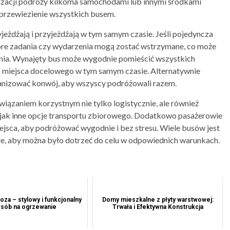
nizacji podróży kilkoma samochodami lub innymi środkami
a przewiezienie wszystkich busem.
jeżdżają i przyjeżdżają w tym samym czasie. Jeśli pojedyncza
które zadania czy wydarzenia mogą zostać wstrzymane, co może
nia. Wynajęty bus może wygodnie pomieścić wszystkich
 miejsca docelowego w tym samym czasie. Alternatywnie
anizować konwój, aby wszyscy podróżowali razem.
wiązaniem korzystnym nie tylko logistycznie, ale również
gi jak inne opcje transportu zbiorowego. Dodatkowo pasażerowie
jsca, aby podróżować wygodnie i bez stresu. Wiele busów jest
e, aby można było dotrzeć do celu w odpowiednich warunkach.
oza – stylowy i funkcjonalny
Domy mieszkalne z płyty warstwowej:
sób na ogrzewanie
Trwała i Efektywna Konstrukcja