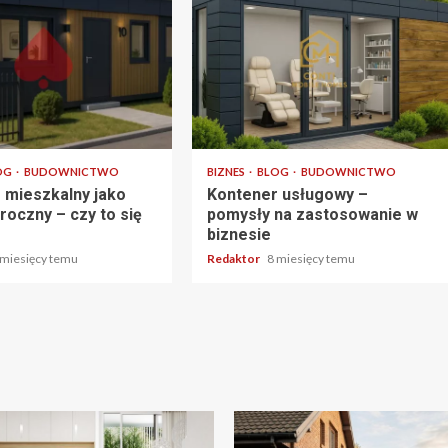
tu
3 min odczytu
OG
BUDOWNICTWO
BIZNES
BLOG
BUDOWNICTWO
 mieszkalny jako
Kontener usługowy –
roczny – czy to się
pomysły na zastosowanie w
biznesie
 miesięcy temu
Redaktor
8 miesięcy temu