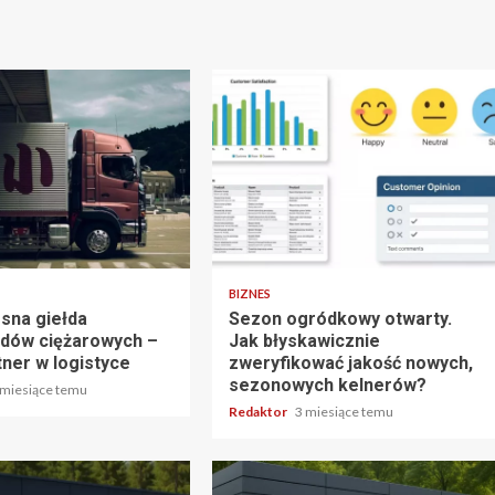
tu
5 min odczytu
BIZNES
sna giełda
Sezon ogródkowy otwarty.
dów ciężarowych –
Jak błyskawicznie
tner w logistyce
zweryfikować jakość nowych,
sezonowych kelnerów?
 miesiące temu
Redaktor
3 miesiące temu