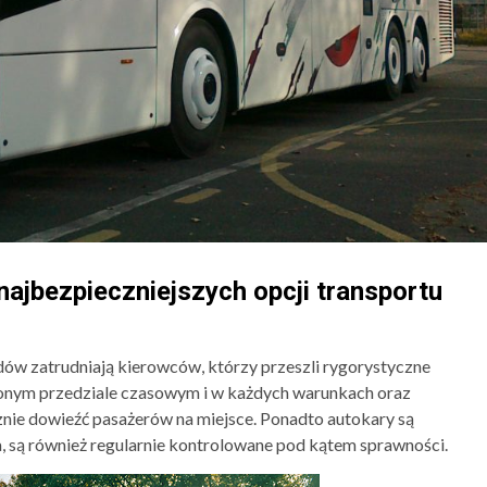
 najbezpieczniejszych opcji transportu
ów zatrudniają kierowców, którzy przeszli rygorystyczne
lonym przedziale czasowym i w każdych warunkach oraz
nie dowieźć pasażerów na miejsce. Ponadto autokary są
 są również regularnie kontrolowane pod kątem sprawności.