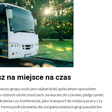
z na miejsce na czas
3 min odczytu
BIZNES
BLOG
BUDOWNICTWO
wozu grupy osób jest najbardziej opłacalnym sposobem
Kontener mieszkalny jako
óżnych okolicznościach, na wycieczki szkolne, pielgrzymki,
dom całoroczny – czy to si
olenia czy konferencje, jako transport do miejsca pracy czy
opłaca?
a forma podróżowania dla zorganizowanych grup pasażerów.
Redaktor
6 miesięcy temu