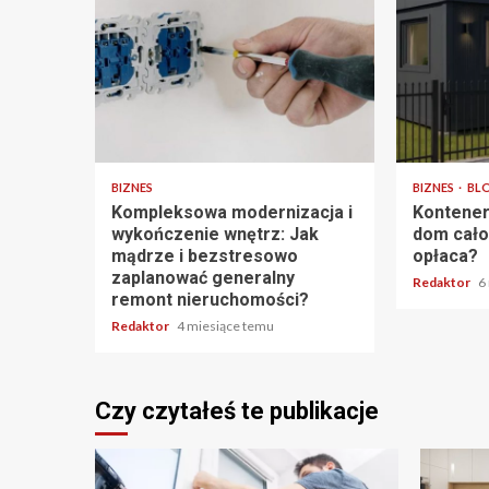
6 min odczytu
3 min odczy
BIZNES
BIZNES
BL
Kompleksowa modernizacja i
Kontener
wykończenie wnętrz: Jak
dom cało
mądrze i bezstresowo
opłaca?
zaplanować generalny
Redaktor
6
remont nieruchomości?
Redaktor
4 miesiące temu
Czy czytałeś te publikacje