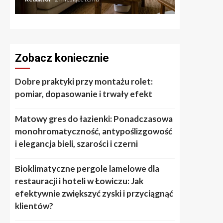
Zobacz koniecznie
Dobre praktyki przy montażu rolet:
pomiar, dopasowanie i trwały efekt
Matowy gres do łazienki: Ponadczasowa
monohromatyczność, antypoślizgowość
i elegancja bieli, szarości i czerni
Bioklimatyczne pergole lamelowe dla
restauracji i hoteli w Łowiczu: Jak
efektywnie zwiększyć zyski i przyciągnąć
klientów?