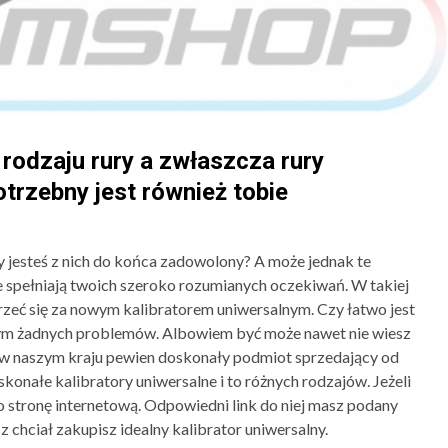
 rodzaju rury a zwłaszcza rury
rzebny jest również tobie
y jesteś z nich do końca zadowolony? A może jednak te
nie spełniają twoich szeroko rozumianych oczekiwań. W takiej
jrzeć się za nowym kalibratorem uniwersalnym. Czy łatwo jest
tym żadnych problemów. Albowiem być może nawet nie wiesz
e w naszym kraju pewien doskonały podmiot sprzedający od
onałe kalibratory uniwersalne i to różnych rodzajów. Jeżeli
ego stronę internetową. Odpowiedni link do niej masz podany
 chciał zakupisz idealny kalibrator uniwersalny.