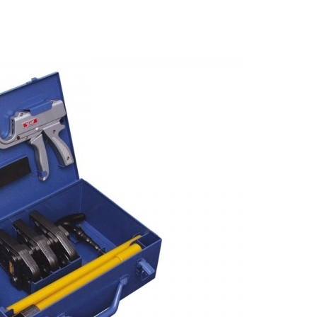
3 min odczytu
BIZNES
BLOG
BUDOWNICTWO
Kontener mieszkalny jako
dom całoroczny – czy to si
opłaca?
Redaktor
6 miesięcy temu