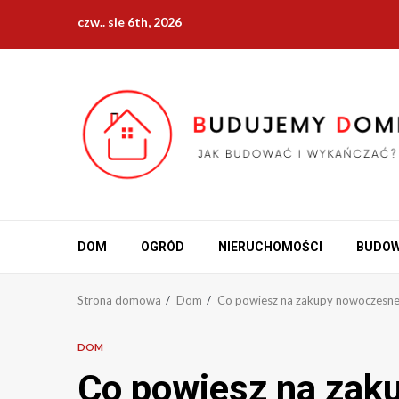
Przejdź
czw.. sie 6th, 2026
do
treści
DOM
OGRÓD
NIERUCHOMOŚCI
BUDO
Strona domowa
Dom
Co powiesz na zakupy nowoczesneg
DOM
Co powiesz na zak