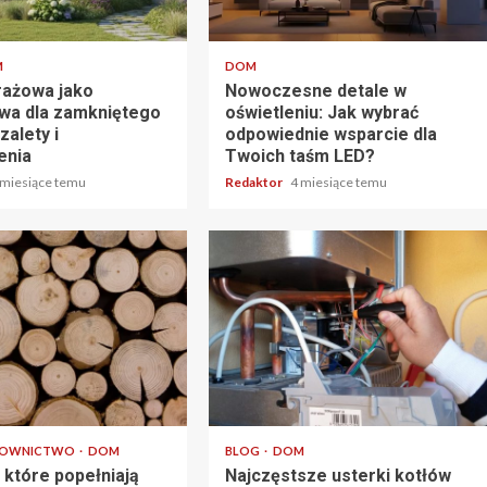
tu
5 min odczytu
M
DOM
rażowa jako
Nowoczesne detale w
ywa dla zamkniętego
oświetleniu: Jak wybrać
zalety i
odpowiednie wsparcie dla
enia
Twoich taśm LED?
 miesiące temu
Redaktor
4 miesiące temu
tu
5 min odczytu
DOWNICTWO
DOM
BLOG
DOM
 które popełniają
Najczęstsze usterki kotłów