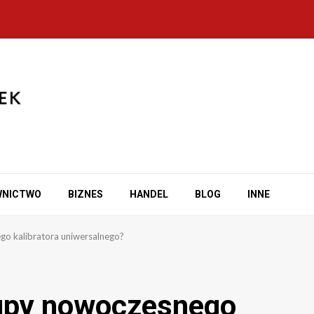
WNICTWO
BIZNES
HANDEL
BLOG
INNE
o kalibratora uniwersalnego?
upy nowoczesnego