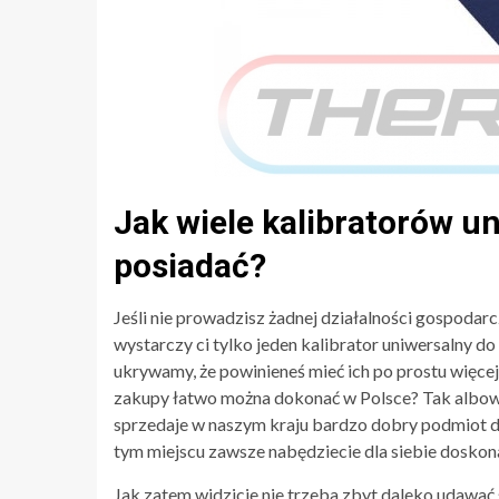
Jak wiele kalibratorów 
posiadać?
Jeśli nie prowadzisz żadnej działalności gospoda
wystarczy ci tylko jeden kalibrator uniwersalny 
ukrywamy, że powinieneś mieć ich po prostu więcej
zakupy łatwo można dokonać w Polsce? Tak albowie
sprzedaje w naszym kraju bardzo dobry podmiot do
tym miejscu zawsze nabędziecie dla siebie doskona
Jak zatem widzicie nie trzeba zbyt daleko udawać