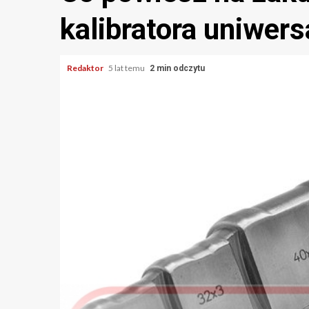
kalibratora uniwer
Redaktor
5 lat temu
2 min odczytu