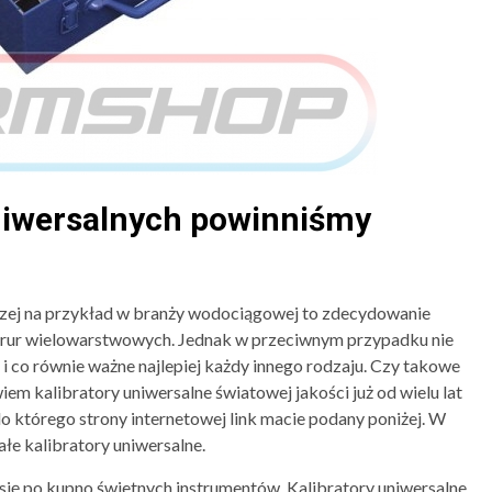
uniwersalnych powinniśmy
rczej na przykład w branży wodociągowej to zdecydowanie
do rur wielowarstwowych. Jednak w przeciwnym przypadku nie
 i co równie ważne najlepiej każdy innego rodzaju. Czy takowe
m kalibratory uniwersalne światowej jakości już od wielu lat
 którego strony internetowej link macie podany poniżej. W
łe kalibratory uniwersalne.
 się po kupno świetnych instrumentów. Kalibratory uniwersalne