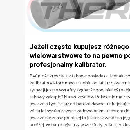
Jeżeli często kupujesz różnego
wielowarstwowe to na pewno pot
profesjonalny kalibrator.
Być może zresztą już takowe posiadasz. Jednak cz
kalibratory które masz u siebie od lat już dawno 
sytuacji jest to wyraźny sygnał że powinieneś roze
takowy zakupić? Na szczęście w Polsce nie ma z 
jeszcze o tym, że już od bardzo dawna funkcjonuj
wielu lat swoim zawsze zadowolonym klientom dosk
jeszcze nie znasz go bliżej to już teraz wejdź na j
poniżej. W tym miejscu zawsze kiedy tylko będziesz