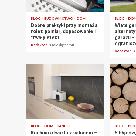
4 min odczytu
3 min odczy
BLOG
BUDOWNICTWO
DOM
BLOG
DO
Dobre praktyki przy montażu
Wiata ga
rolet: pomiar, dopasowanie i
alternat
trwały efekt
garażu – 
ogranicz
Redaktor
1 miesiąc temu
Redaktor
3
5 min odczytu
4 min odczy
BLOG
DOM
HANDEL
BLOG
BU
Kuchnia otwarta z salonem –
5 błędów,