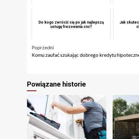
Do kogo zwrócić się po jak najlepszą
Jak skutec
usługę frezowania cnc?
c
Nawigacja
Poprzedni
Komu zaufać szukając dobrego kredytu hipoteczn
wpisu
Powiązane historie